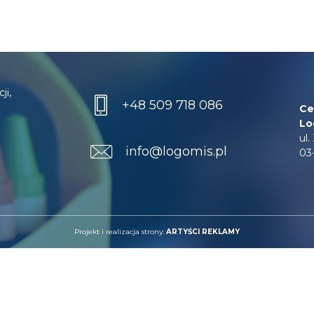
ji,
+48 509 718 086
Ce
Lo
ul
info@logomis.pl
03
Projekt i realizacja strony:
ARTYŚCI REKLAMY