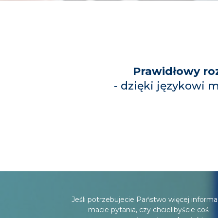
Prawidłowy ro
- dzięki językowi 
Jeśli potrzebujecie Państwo więcej informac
macie pytania, czy chcielibyście coś