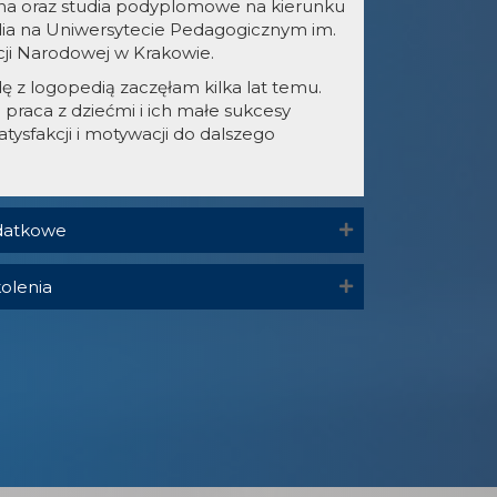
na oraz studia podyplomowe na kierunku
ia na Uniwersytecie Pedagogicznym im.
cji Narodowej w Krakowie.
ę z logopedią zaczęłam kilka lat temu.
 p
raca z dziećmi i ich małe sukcesy
atysfakcji i motywacji do dalszego
datkowe
kolenia