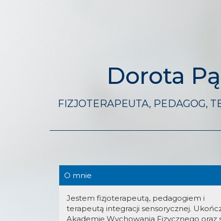
Dorota P
FIZJOTERAPEUTA, PEDAGOG, T
O mnie
Jestem fizjoterapeutą, pedagogiem i
terapeutą integracji sensorycznej. Ukoń
Akademię Wychowania Fizycznego oraz s