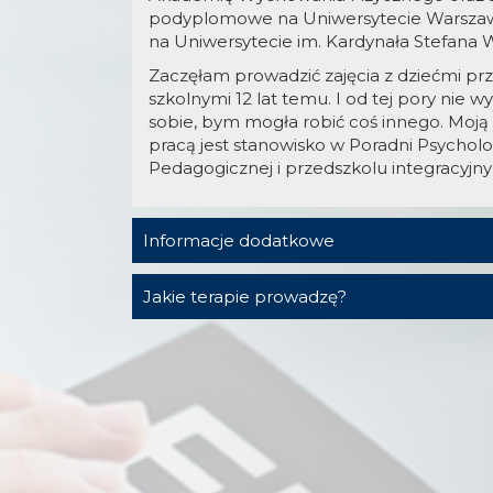
podyplomowe na Uniwersytecie Warszaw
na Uniwersytecie im. Kardynała Stefana 
Zaczęłam prowadzić zajęcia z dziećmi pr
szkolnymi 12 lat temu. I od tej pory nie 
sobie, bym mogła robić coś innego. Moj
pracą jest stanowisko w Poradni Psychol
Pedagogicznej i przedszkolu integracyjn
Informacje dodatkowe
Jakie terapie prowadzę?