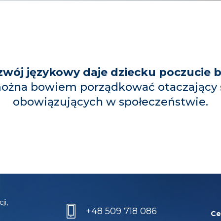
zwój językowy daje dziecku poczucie 
można bowiem porządkować otaczający ś
obowiązujących w społeczeństwie.
ji,
+48 509 718 086
Ce