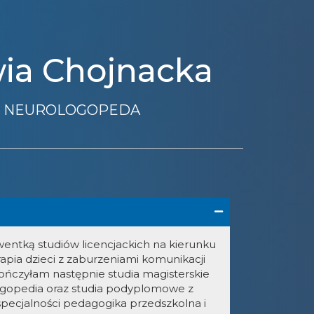
wia Chojnacka
NEUROLOGOPEDA
entką studiów licencjackich na kierunku
rapia dzieci z zaburzeniami komunikacji
ończyłam następnie studia magisterskie
ogopedia oraz studia podyplomowe z
specjalności pedagogika przedszkolna i