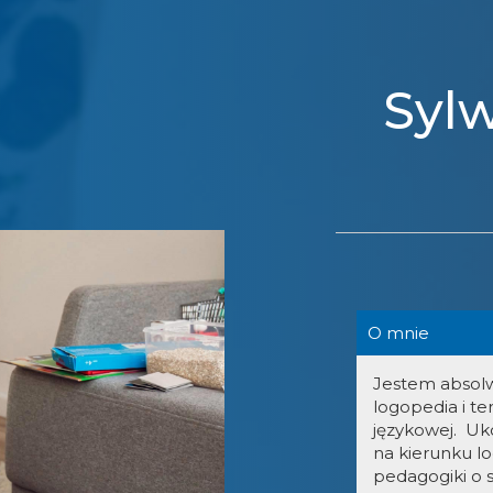
Syl
O mnie
Jestem absolw
logopedia i te
językowej. Uk
na kierunku l
pedagogiki o 