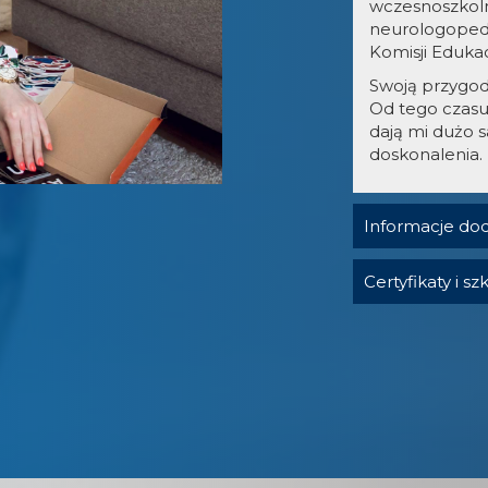
wczesnoszkol
neurologoped
Komisji Eduka
Swoją przygod
Od tego czasu
dają mi dużo s
doskonalenia.
Informacje do
Certyfikaty i sz