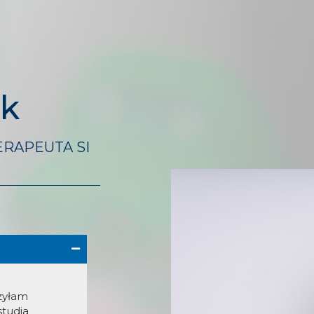
ąk
ERAPEUTA SI
czyłam
tudia