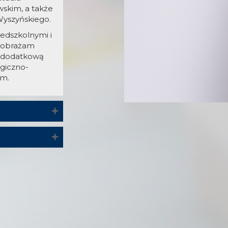
skim, a także
Wyszyńskiego.
zedszkolnymi i
wyobrażam
ą dodatkową
ogiczno-
ym.