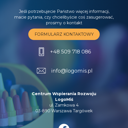
Jeśli potrzebujecie Państwo więcej informacji,
macie pytania, czy chcielibyście coś zasugerować,
prosimy o kontakt
FORMULARZ KONTAKTOWY
+48 509 718 086
info@logomis.pl
Centrum Wspierania Rozwoju
LogoMiś
ul. Zamkowa 4
03-890 Warszawa Targówek