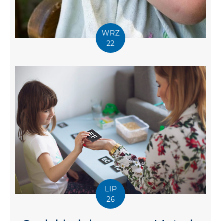
WRZ
22
Co to jest połykanie
infantylne?
Często podczas diagnozy logopedycznej
(#logopeda) okazuje się, że u dziecka poza wadą
wymowy występuje również nieprawidłowy typ
połykania. Rodzice często...
LIP
26